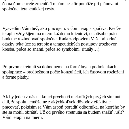
čo na ňom chcete zmeniť. To nám neskôr pomôže pri plánovaní
spoločnej terapeutickej cesty.
Vysvetlím Vám tiež, ako pracujem, v čom terapia spočíva. Keďže
terapiu vždy šijem na mieru každému klientovi, o spôsobe práce
budeme rozhodovať spoločne. Rada zodpoviem Vaše prípadné
otázky týkajúce sa terapie a terapeutických postupov (rozhovor,
kresba, práca so snami, práca so symbolmi, rituály…).
Pri prvom stretnutí sa dohodneme na formálnych podmienkach
spolupráce – predbežnom počte konzultácií, ich časovom rozložení
a forme platby.
Ak by jeden z nás na konci prvého či niekoľkých prvých stretnutí
cítil, že spolu nemôžeme z akýchkoľvek dôvodov efektívne
pracovať, pokúsim sa Vám aspoň poradiť odborníka, na ktorého by
ste sa mohli obrátiť. Už od prvého stretnutia sa budem snažiť ‚ušiť‘
Vám terapiu na mieru.