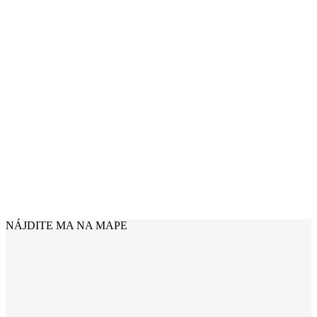
+421 902 204 085
IČO: 47798343
info@psychologzilina.sk
NÁJDITE MA NA MAPE