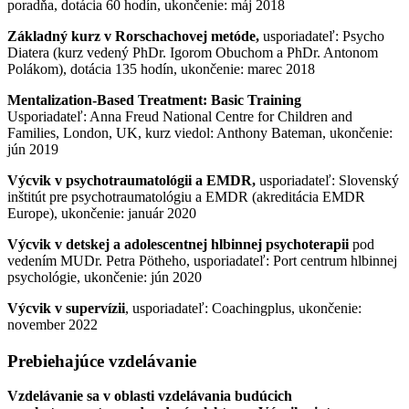
poradňa, dotácia 60 hodín, ukončenie: máj 2018
Základný kurz v Rorschachovej metóde,
usporiadateľ: Psycho
Diatera (kurz vedený PhDr. Igorom Obuchom a PhDr. Antonom
Polákom), dotácia 135 hodín, ukončenie: marec 2018
Mentalization-Based Treatment: Basic Training
Usporiadateľ: Anna Freud National Centre for Children and
Families, London, UK, kurz viedol: Anthony Bateman, ukončenie:
jún 2019
Výcvik v psychotraumatológii a EMDR,
usporiadateľ: Slovenský
inštitút pre psychotraumatológiu a EMDR (akreditácia EMDR
Europe), ukončenie: január 2020
Výcvik v detskej a adolescentnej hlbinnej psychoterapii
pod
vedením MUDr. Petra Pötheho, usporiadateľ: Port centrum hlbinnej
psychológie, ukončenie: jún 2020
Výcvik v supervízii
, usporiadateľ: Coachingplus, ukončenie:
november 2022
Prebiehajúce vzdelávanie
Vzdelávanie sa v oblasti vzdelávania budúcich