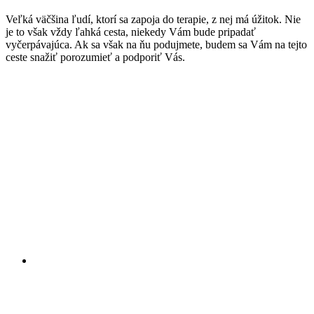
Veľká väčšina ľudí, ktorí sa zapoja do terapie, z nej má úžitok. Nie
je to však vždy ľahká cesta, niekedy Vám bude pripadať
vyčerpávajúca. Ak sa však na ňu podujmete, budem sa Vám na tejto
ceste snažiť porozumieť a podporiť Vás.
Človek je jediný živočích, pre ktorého je jeho vlastné bytie
problémom, ktorý musí riešiť a ktorému nemôže uniknúť.
ERICH FROMM