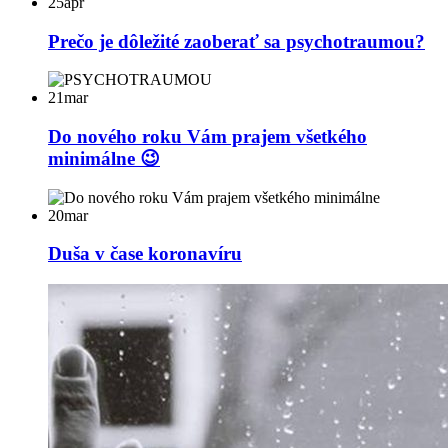
25
apr
Prečo je dôležité zaoberať sa psychotraumou?
21
mar
Do nového roku Vám prajem všetkého
minimálne 😉
20
mar
Duša v čase koronavíru