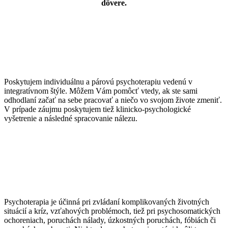
dôvere.
Poskytujem individuálnu a párovú psychoterapiu vedenú v
integratívnom štýle. Môžem Vám pomôcť vtedy, ak ste sami
odhodlaní začať na sebe pracovať a niečo vo svojom živote zmeniť.
V prípade záujmu poskytujem tiež klinicko-psychologické
vyšetrenie a následné spracovanie nálezu.
Psychoterapia je účinná pri zvládaní komplikovaných životných
situácií a kríz, vzťahových problémoch, tiež pri psychosomatických
ochoreniach, poruchách nálady, úzkostných poruchách, fóbiách či