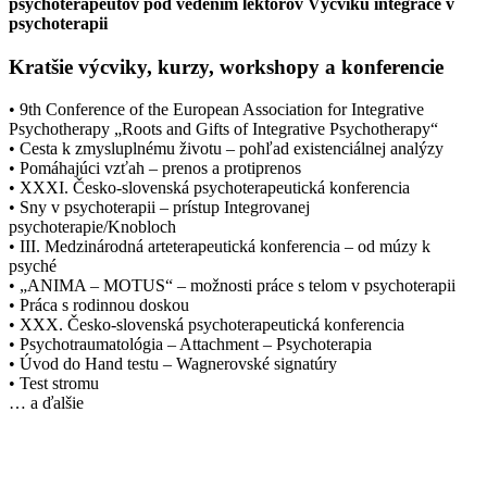
psychoterapeutov pod vedením lektorov Výcviku integrace v
psychoterapii
Kratšie výcviky, kurzy, workshopy a konferencie
• 9th Conference of the European Association for Integrative
Psychotherapy „Roots and Gifts of Integrative Psychotherapy“
• Cesta k zmysluplnému životu – pohľad existenciálnej analýzy
• Pomáhajúci vzťah – prenos a protiprenos
• XXXI. Česko-slovenská psychoterapeutická konferencia
• Sny v psychoterapii – prístup Integrovanej
psychoterapie/Knobloch
• III. Medzinárodná arteterapeutická konferencia – od múzy k
psyché
• „ANIMA – MOTUS“ – možnosti práce s telom v psychoterapii
• Práca s rodinnou doskou
• XXX. Česko-slovenská psychoterapeutická konferencia
• Psychotraumatológia – Attachment – Psychoterapia
• Úvod do Hand testu – Wagnerovské signatúry
• Test stromu
… a ďalšie