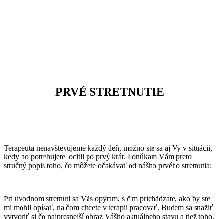
PRVÉ STRETNUTIE
Terapeuta nenavštevujeme každý deň, možno ste sa aj Vy v situácii,
kedy ho potrebujete, ocitli po prvý krát. Ponúkam Vám preto
stručný popis toho, čo môžete očakávať od nášho prvého stretnutia:
Pri úvodnom stretnutí sa Vás opýtam, s čím prichádzate, ako by ste
mi mohli opísať, na čom chcete v terapii pracovať. Budem sa snažiť
vytvoriť si čo najpresnejší obraz Vášho aktuálneho stavu a tiež toho,