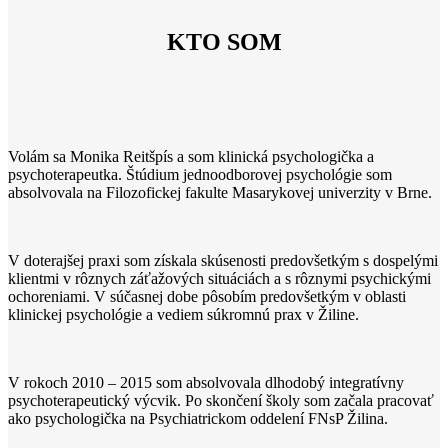
KTO SOM
Volám sa Monika Reitšpís a som klinická psychologička a
psychoterapeutka. Štúdium jednoodborovej psychológie som
absolvovala na Filozofickej fakulte Masarykovej univerzity v Brne.
V doterajšej praxi som získala skúsenosti predovšetkým s dospelými
klientmi v rôznych záťažových situáciách a s rôznymi psychickými
ochoreniami. V súčasnej dobe pôsobím predovšetkým v oblasti
klinickej psychológie a vediem súkromnú prax v Žiline.
V rokoch 2010 – 2015 som absolvovala dlhodobý integratívny
psychoterapeutický výcvik. Po skončení školy som začala pracovať
ako psychologička na Psychiatrickom oddelení FNsP Žilina.