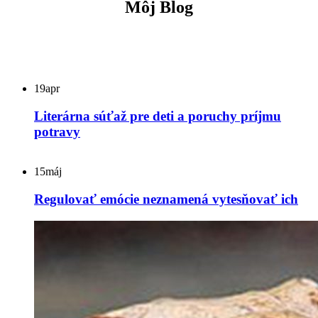
Môj Blog
19
apr
Literárna súťaž pre deti a poruchy príjmu
potravy
15
máj
Regulovať emócie neznamená vytesňovať ich