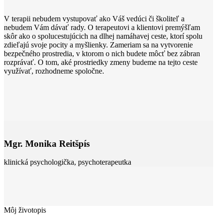
V terapii nebudem vystupovať ako Váš vedúci či školiteľ a
nebudem Vám dávať rady. O terapeutovi a klientovi premýšľam
skôr ako o spolucestujúcich na dlhej namáhavej ceste, ktorí spolu
zdieľajú svoje pocity a myšlienky. Zameriam sa na vytvorenie
bezpečného prostredia, v ktorom o nich budete môcť bez zábran
rozprávať. O tom, aké prostriedky zmeny budeme na tejto ceste
využívať, rozhodneme spoločne.
Mgr. Monika Reitšpís
klinická psychologička, psychoterapeutka
Môj životopis