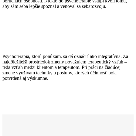
poruchách osobnosti. Niekto do psychoterapie vstúpi kvôli tomu,
aby sám seba lepšie spoznal a venoval sa sebarozvoju.
Psychoterapia, ktorú ponúkam, sa dá označiť ako integratívna. Za
najdôležitejší prostriedok zmeny považujem terapeutický vzťah –
teda vzťah medzi klientom a terapeutom. Pri práci na žiadúcej
zmene využívam techniky a postupy, ktorých účinnosť bola
potvrdená aj výskumne.