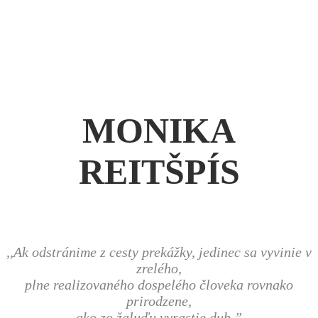
MONIKA
REITŠPÍS
,,Ak odstránime z cesty prekážky, jedinec sa vyvinie v
zrelého,
plne realizovaného dospelého človeka rovnako
prirodzene,
ako zo žaluďu vyrastie dub.”